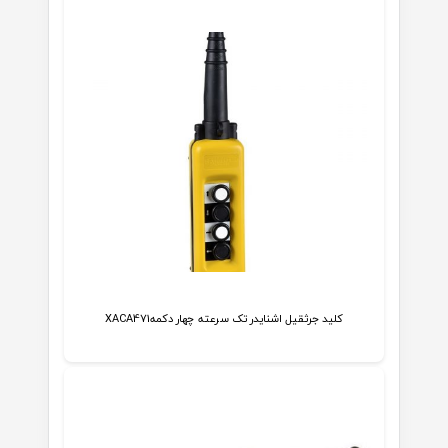
کلید جرثقیل اشنایدر تک سرعته چهار دکمهXACA471