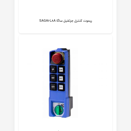
ریموت کنترل جرثقیل ساگا SAGA1-L8A