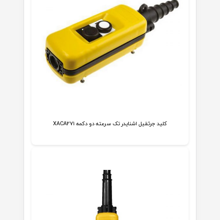
کلید جرثقیل اشنایدر تک سرعته دو دکمه XACA271