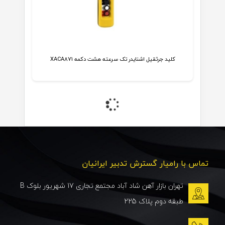
کلید جرثقیل اشنایدر تک سرعته هشت دکمه XACA871
تماس با رامیار گسترش تدبیر ایرانیان
تهران بازار آهن شاد آباد مجتمع تجاری 17 شهریور بلوک B
طبقه دوم پلاک 225