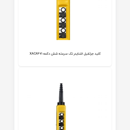
کلید جرثقیل اشنایدر تک سرعته شش دکمه XACA671