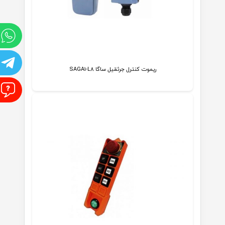
و
ت
ریموت کنترل جرثقیل ساگا SAGA1-L8
ا