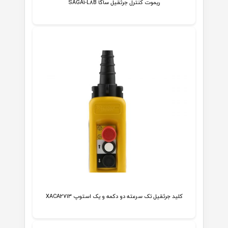
ریموت کنترل جرثقیل ساگا SAGA1-L8B
کليد جرثقيل تک سرعته دو دکمه و یک استوپ XACA2713