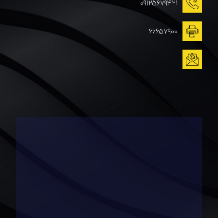
09125679421
66657900