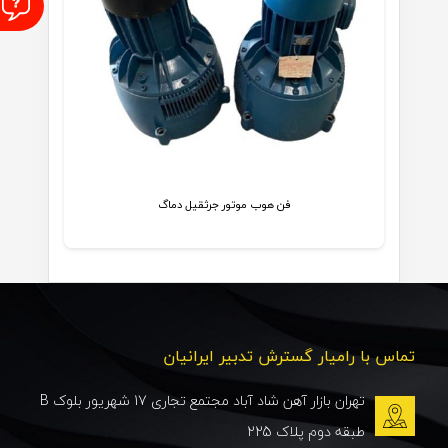
ا
فن هوب موتور جرثقیل دماگ
تماس با رامیار گسترش تدبیر ایرانیان
تهران بازار آهن شاد آباد مجتمع تجاری 17 شهریور بلوک B
طبقه دوم پلاک 225