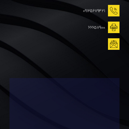
09125679421
66657900