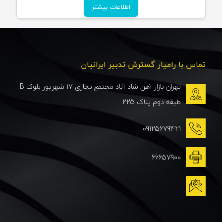
اطلاعات بیشتر
تماس با رامیار گسترش تدبیر ایرانیان
تهران بازار آهن شاد آباد مجتمع تجاری 17 شهریور بلوک B
طبقه دوم پلاک 225
09125679421
66657900