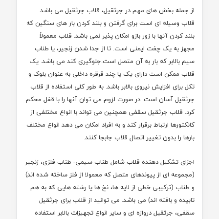
از جمله بخش های مهم در جرثقیل، قلاب جرثقیل می باشد.
قلاب وسیله ای است برای گرفتن و بلند کردن بار های سنگین که
بلند کردن آنها با زور بازو امکان پذیر نمی باشد. قلاب معمولاً
مجهز به یک چفت ایمنی است. تا از جدا شدن زنجیر، یا طناب
سیم بالابر که بار به آن متصل است.جلوگیری کند می باشد. یک
قلاب ممکن است دارای یک یا چند قرقره داخلی به عنوان بلوک و
تکل برای افزایش نیروی بالابر باشد. به طور کلی استفاده از قلاب
جرثقیل آسان است. در صورت لزوم می توان آنها را با قفل محکم
کرد. قلاب جرثقیل سقفی همچنین می تواند با انواع مختلفی از
کانکتورها ارتباط برقرار کند و به افراد امکان می دهد انواع مختلف
بارها را بدون تغییر اتصال قلاب جابجا کنند.
اجزای تشکیل دهنده قلاب شامل طناب سیمی- طناب فلزی، زنجیر
(مجموعه ای از پیوندهای متصل که معمولا از فلز ساخته شده اند)
و طناب (ترکیبی خطی از لایه ها، نخ ها یا رشته هایی که به هم
تابیده و بافته اند) می باشد. می توانید از قلاب برای جرثقیل
سقفی، جرثقیل دروازه ای و سایر انواع تجهیزات بالابر استفاده