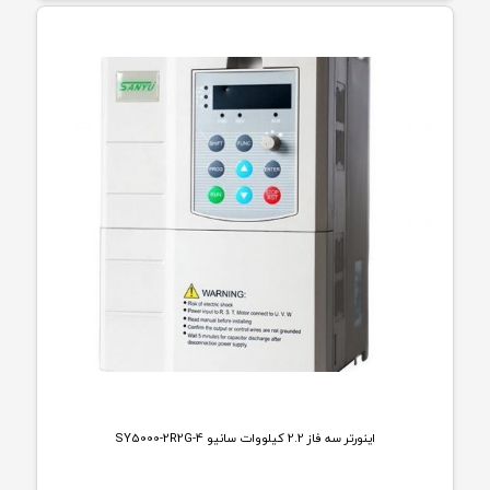
اینورتر سه فاز 2.2 کیلووات سانیو SY5000-2R2G-4