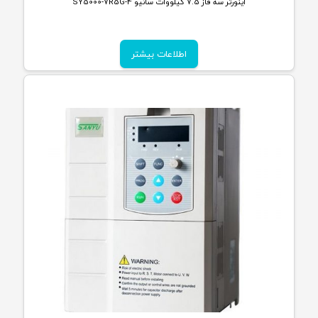
اینورتر سه فاز 7.5 کیلووات سانیو SY5000-7R5G-4
اطلاعات بیشتر