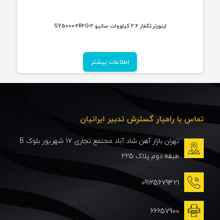
اینورتر تکفاز 2.2 کیلووات سانیو SY5000-2R2G-2
اطلاعات بیشتر
تماس با رامیار گسترش تدبیر ایرانیان
تهران بازار آهن شاد آباد مجتمع تجاری 17 شهریور بلوک B
طبقه دوم پلاک 225
09125679421
66657900