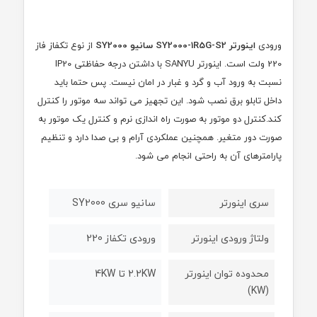
ورودی
اینورتر SY2000-1R5G-S2 سانیو
SY2000
از نوع تکفاز فاز
220 ولت است. اینورتر
SANYU
با داشتن درجه حفاظتی
IP20
نسبت به ورود آب و گرد و غبار در امان نیست. پس حتما باید
داخل تابلو برق نصب شود. این تجهیز می تواند سه موتور را کنترل
کند.کنترل دو موتور به صورت راه اندازی نرم و کنترل یک موتور به
صورت دور متغیر. همچنین عملکردی آرام و بی صدا دارد و تنظیم
پارامترهای آن به راحتی انجام می شود.
سری اینورتر
سانیو سری SY2000
ولتاژ ورودی اینورتر
ورودی تکفاز 220
محدوده توان اینورتر
2.2KW تا 4KW
(KW)