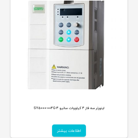
اینورتر سه فاز 4 کیلووات سانیو SY5000-004G-4
اطلاعات بیشتر