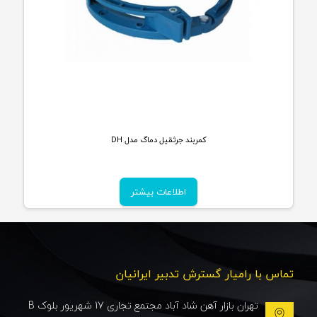
کمربند جرثقیل دماگ مدل DH
اطلاعات بیشتر
تماس با رامیار گسترش تدبیر ایرانیان
تهران بازار آهن شاد آباد مجتمع تجاری 17 شهریور بلوک B