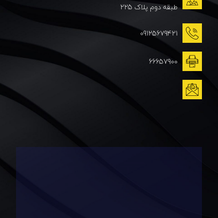
طبقه دوم پلاک 225
09125679421
66657900