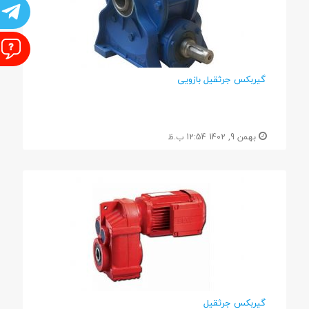
ت
ا
گیربکس جرثقیل بازویی
بهمن 9, 1402 12:54 ب.ظ
گیربکس جرثقیل