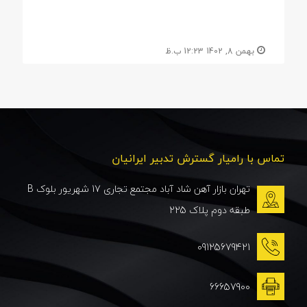
بهمن 8, 1402 12:23 ب.ظ
تماس با رامیار گسترش تدبیر ایرانیان
تهران بازار آهن شاد آباد مجتمع تجاری 17 شهریور بلوک B
طبقه دوم پلاک 225
09125679421
66657900