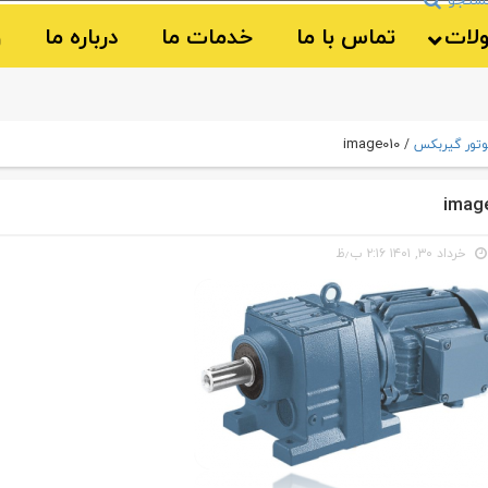
لات
تماس با ما
خدمات ما
درباره ما
و
image010
تور گیربکس
/
imag
خرداد ۳۰, ۱۴۰۱ ۲:۱۶ ب٫ظ