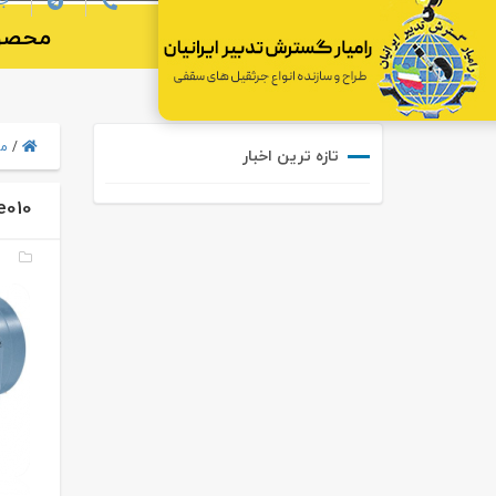
محصو
/
مو
تازه ترین اخبار
e010