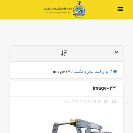
image023
/
انواع لنت ترمز و مگنت
/
image023
خرداد ۳۰, ۱۴۰۱ ۳:۵۲ ب٫ظ