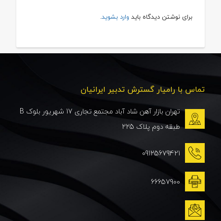
برای نوشتن دیدگاه باید
وارد بشوید
.
تماس با رامیار گسترش تدبیر ایرانیان
تهران بازار آهن شاد آباد مجتمع تجاری 17 شهریور بلوک B
طبقه دوم پلاک 225
09125679421
66657900