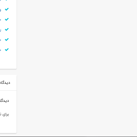
وی
خر
ری
جر
ج
دیدگاه 
دیدگا
برای 