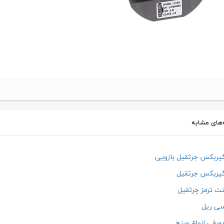
‌های مشابه
ربکس جرثقیل بازویی
یربکس جرثقیل
ت ترمز چرثقیل
ی ریل
رفی انواع وینچ