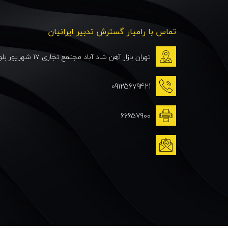
تماس با رامیار گسترش تدبیر ایرانیان
تهران بازار آهن شاد آباد مجتمع تجاری 17 شهریور بلوک B طبقه دوم پلاک 225
09125679421
66657900