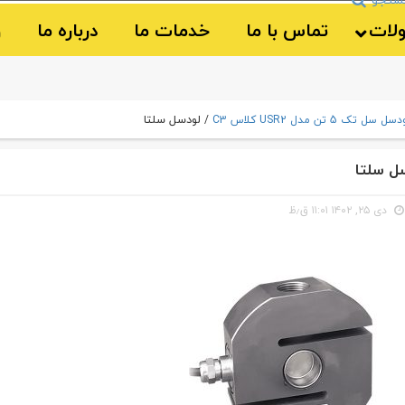
لات
تماس با ما
خدمات ما
درباره ما
و
لودسل سلتا
سل سل تک 5 تن مدل USR2 کلاس C3
/
ل سلتا
دی ۲۵, ۱۴۰۲ ۱۱:۰۱ ق٫ظ