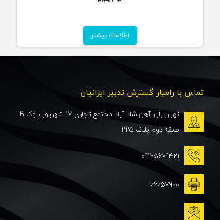
اطلاعات بیشتر
تماس با رامیار گسترش تدبیر ایرانیان
تهران بازار آهن شاد آباد مجتمع تجاری 17 شهریور بلوک B
طبقه دوم پلاک 225
09125679421
66657900