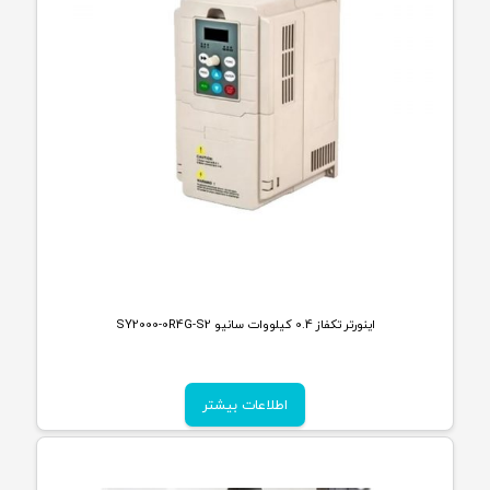
اینورتر تکفاز 0.4 کیلووات سانیو SY2000-0R4G-S2
اطلاعات بیشتر