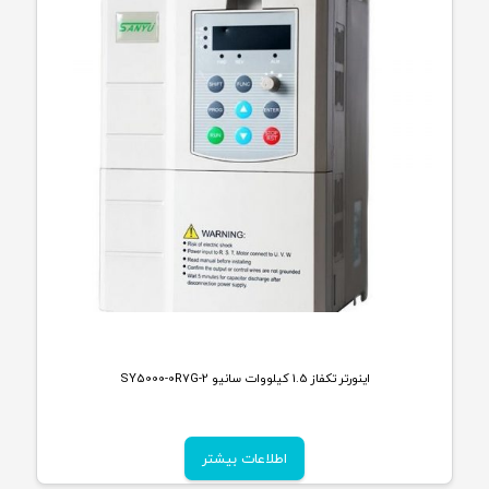
اینورتر تکفاز 1.5 کیلووات سانیو SY5000-0R7G-2
اطلاعات بیشتر