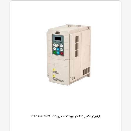
اینورتر تکفاز 2.2 کیلووات سانیو SY2000-2R2G-S2