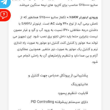
ت
سانیو
SY5000
مناسب برای کاربرد های نیمه سنگین میباشد.
ا
ورودی اینورتر
0.75KW
تکفاز سانیو
SY5000
همانطور که از
نامش برمی آید از نوع
220 ولت AC
است. اینورتر
SANYU
با
داشتن درجه حفاظتی
IP20
نسبت به ورود آب و گرد و غبار مصون
نیست بنابراین حتما باید داخل تابلو برق نصب شود. این تجهیز می
تواند سه موتور را کنترل کند، کنترل دو موتور به صورت راه اندازی
نرم و کنترل یک موتور به صورت دور متغیر. همچنین عملکردی
آرام و بی صدا دارد و تنظیم پارامترهای آن به راحتی انجام می
شود.
پشتیبانی از پروتکل مدباس جهت کنترل و
مانیتورینگ
قابلیت تنظیم پسورد
دارای سیستم پیشرفته
PID Controlling